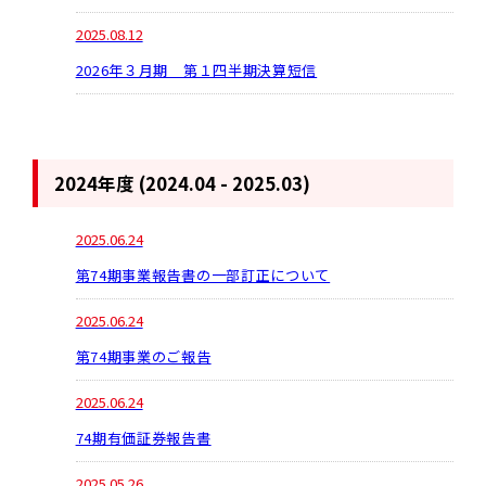
2025.08.12
2026年３月期 第１四半期決算短信
2024年度 (2024.04 - 2025.03)
2025.06.24
第74期事業報告書の一部訂正について
2025.06.24
第74期事業のご報告
2025.06.24
74期有価証券報告書
2025.05.26