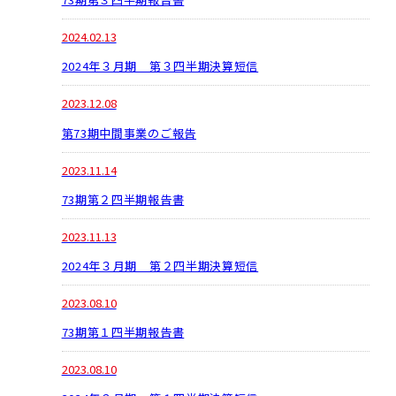
2024.02.13
2024年３月期 第３四半期決算短信
2023.12.08
第73期中間事業のご報告
2023.11.14
73期第２四半期報告書
2023.11.13
2024年３月期 第２四半期決算短信
2023.08.10
73期第１四半期報告書
2023.08.10