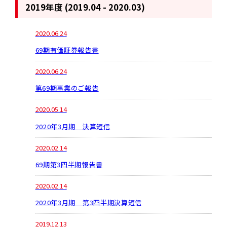
2019年度 (2019.04 - 2020.03)
2020.06.24
69期有価証券報告書
2020.06.24
第69期事業のご報告
2020.05.14
2020年3月期 決算短信
2020.02.14
69期第3四半期報告書
2020.02.14
2020年3月期 第3四半期決算短信
2019.12.13