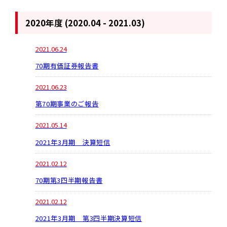
2020年度 (2020.04 - 2021.03)
2021.06.24
70期有価証券報告書
2021.06.23
第70期事業のご報告
2021.05.14
2021年3月期 決算短信
2021.02.12
70期第3四半期報告書
2021.02.12
2021年3月期 第3四半期決算短信