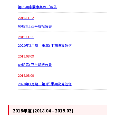
第69期中間事業のご報告
2019.11.12
69期第2四半期報告書
2019.11.11
2020年3月期 第2四半期決算短信
2019.08.09
69期第1四半期報告書
2019.08.09
2020年3月期 第1四半期決算短信
2018年度 (2018.04 - 2019.03)