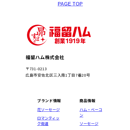
PAGE TOP
福留ハム株式会社
〒731-0213
広島市安佐北区三入南1丁目7番20号
ブランド情報
商品情報
花ソーセージ
ハム・ベーコ
ン
ロマンティッ
ク街道
ソーセージ