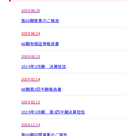
2019.06.25
第68期事業のご報告
2019.06.24
68期有価証券報告書
2019.05.13
2019年3月期 決算短信
2019.02.14
68期第3四半期報告書
2019.02.12
2019年3月期 第3四半期決算短信
2018.12.14
第68期中間事業のご報告