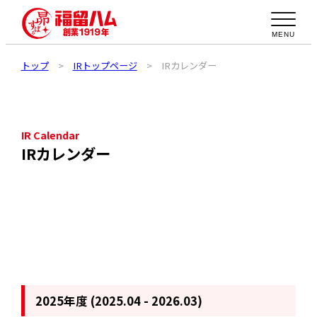
MENU
トップ
>
IRトップページ
>
IRカレンダー
IR Calendar
IRカレンダー
2025年度 (2025.04 - 2026.03)