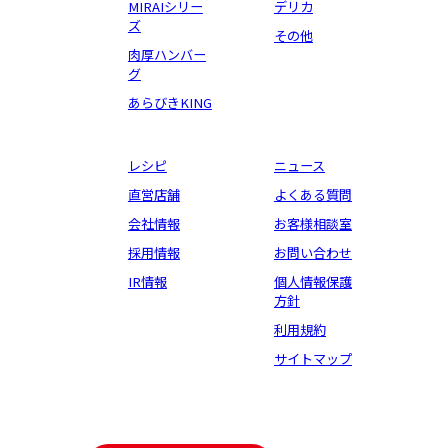
MIRAIシリー
デリカ
ズ
その他
肉厚ハンバー
グ
あらびきKING
レシピ
ニュース
直営店舗
よくある質問
会社情報
お客様相談室
採用情報
お問い合わせ
IR情報
個人情報保護
方針
利用規約
サイトマップ