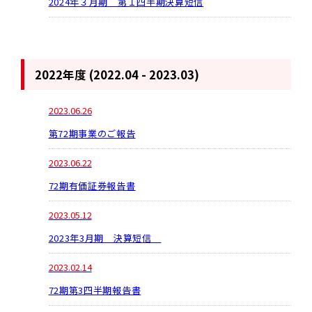
2024年３月期 第１四半期決算短信
2022年度 (2022.04 - 2023.03)
2023.06.26
第72期事業のご報告
2023.06.22
72期有価証券報告書
2023.05.12
2023年3月期 決算短信
2023.02.14
72期第3四半期報告書