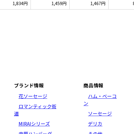
1,834円
1,459円
1,467円
ブランド情報
商品情報
花ソーセージ
ハム・ベーコ
ン
ロマンティック街
道
ソーセージ
MIRAIシリーズ
デリカ
肉厚ハンバーグ
その他