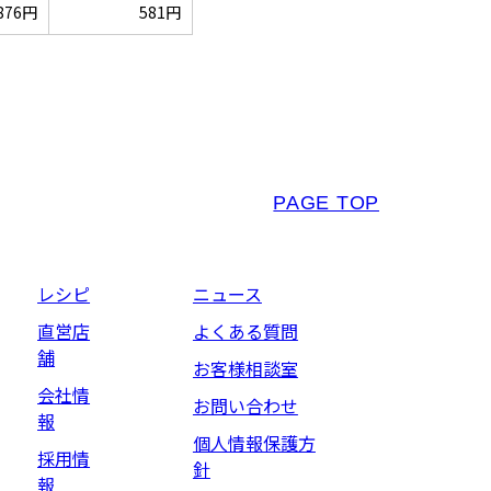
876円
581円
PAGE TOP
レシピ
ニュース
直営店
よくある質問
舗
お客様相談室
会社情
お問い合わせ
報
個人情報保護方
採用情
針
報