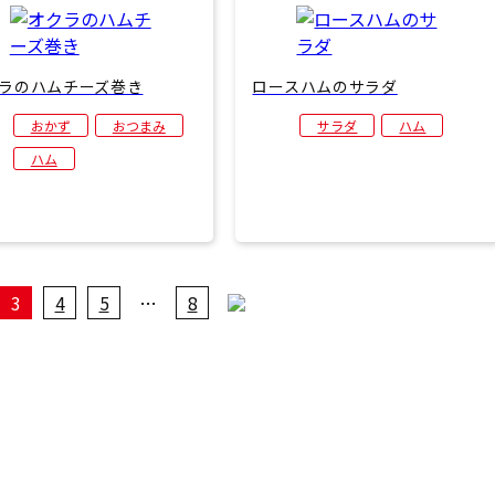
ラのハムチーズ巻き
ロースハムのサラダ
おかず
おつまみ
サラダ
ハム
ハム
3
4
5
…
8