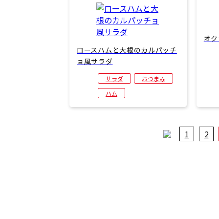
オク
ロースハムと大根のカルパッチ
ョ風サラダ
サラダ
おつまみ
ハム
1
2